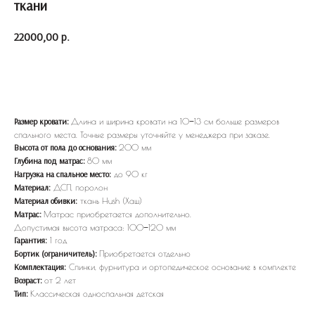
ткани
22000,00
р.
Купить
Длина и ширина кровати на 10−13 см больше размеров
Размер кровати:
спального места. Точные размеры уточняйте у менеджера при заказе.
200 мм
Высота от пола до основания:
80 мм
Глубина под матрас:
до 90 кг
Нагрузка на спальное место:
ДСП, поролон
Материал:
ткань Hush (Хаш)
Материал обивки:
Матрас приобретается дополнительно.
Матрас:
Допустимая высота матраса: 100−120 мм
1 год
Гарантия:
Приобретается отдельно
Бортик (ограничитель):
Спинки, фурнитура и ортопедическое основание в комплекте
Комплектация:
от 2 лет
Возраст:
Классическая односпальная детская
Тип: