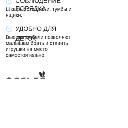
СОБЛЮДЕНИЕ
ПОРЯДКА
Шкафы, стеллажи, тумбы и
ящики.
УДОБНО ДЛЯ
Высоты мебели позволяют
ДЕТОК
малышам брать и ставить
игрушки на место
самостоятельно.
MAX +7-913-765-60-36
falbo.furniture@gmail.com
Весь каталог
Кроватки—друзья
Кровати—диваны